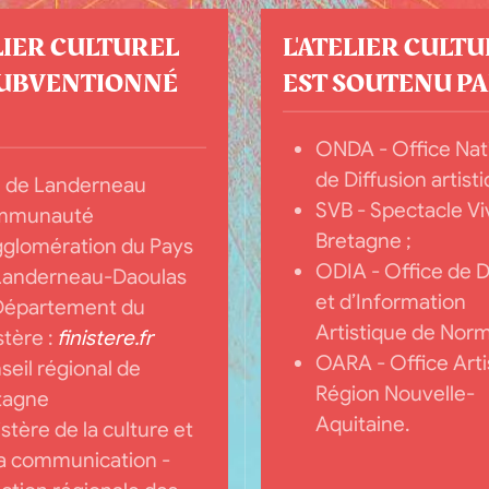
LIER CULTUREL
L'ATELIER CULT
SUBVENTIONNÉ
EST SOUTENU PAR
ONDA - Office Nat
de Diffusion artisti
le de Landerneau
SVB - Spectacle Vi
mmunauté
Bretagne ;
gglomération du Pays
ODIA - Office de D
Landerneau-Daoulas
et d’Information
Département du
Artistique de Norm
stère :
finistere.fr
OARA - Office Arti
eil régional de
Région Nouvelle-
tagne
Aquitaine.
stère de la culture et
la communication -