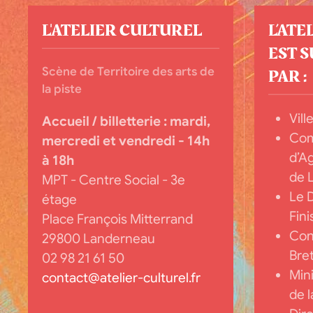
L'ATELIER CULTUREL
L’ATE
EST 
Scène de Territoire des arts de
PAR :
la piste
Vil
Accueil / billetterie :
mardi,
Co
mercredi et vendredi - 14h
d’A
à 18h
de 
MPT - Centre Social - 3e
Le 
étage
Fini
Place François Mitterrand
Cons
29800 Landerneau
Bre
02 98 21 61 50
Mini
contact@atelier-culturel.fr
de 