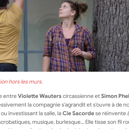
ion hors les murs.
e entre
Violette
Wauters
circassienne et
Simon
Phe
ssivement la compagnie s'agrandit et s'ouvre à de no
ou investissant la salle, la
Cie Sacorde
se réinvente 
 acrobatiques, musique, burlesque... Elle tisse son fil