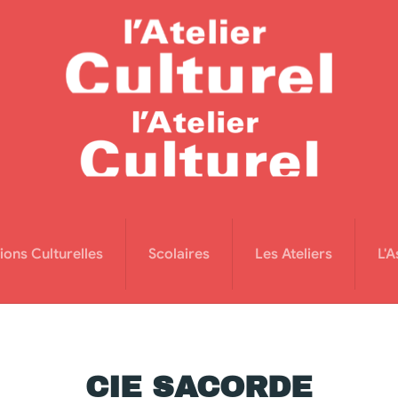
ions Culturelles
Scolaires
Les Ateliers
L'A
CIE SACORDE