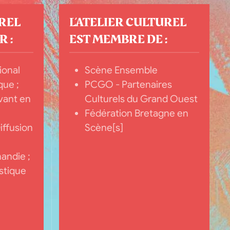
UREL
L’ATELIER CULTUREL
 :
EST MEMBRE DE :
ional
Scène Ensemble
que ;
PCGO - Partenaires
vant en
Culturels du Grand Ouest
Fédération Bretagne en
iffusion
Scène[s]
andie ;
stique