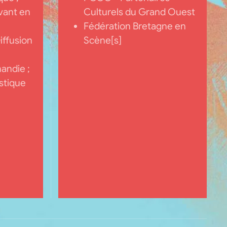
vant en
Culturels du Grand Ouest
Fédération Bretagne en
iffusion
Scène[s]
andie ;
stique