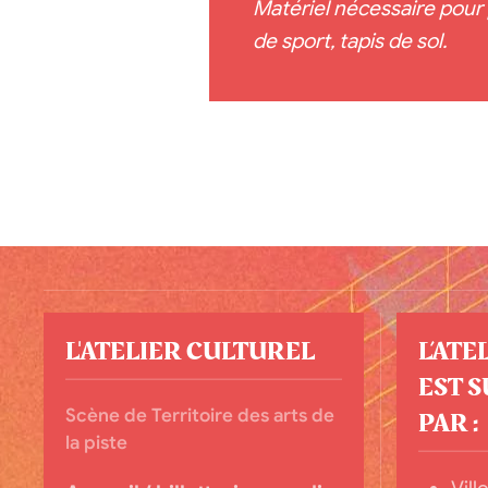
Matériel nécessaire pour 
de sport, tapis de sol.
L'ATELIER CULTUREL
L’ATE
EST 
Scène de Territoire des arts de
PAR :
la piste