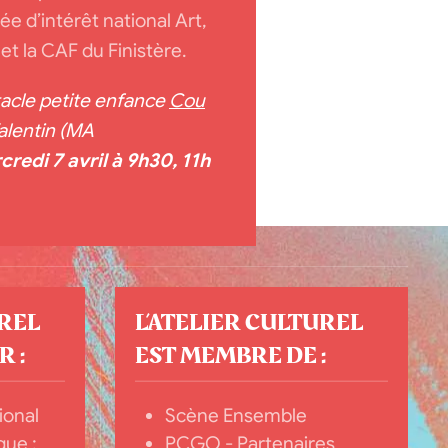
 d’intérêt national Art,
t la CAF du Finistère.
acle petite enfance
Cou
alentin (MA
credi
7 avril à 9h30, 11h
UREL
L’ATELIER CULTUREL
 :
EST MEMBRE DE :
ional
Scène Ensemble
que ;
PCGO - Partenaires