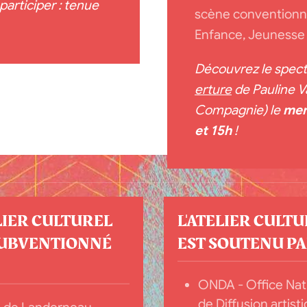
participer : tenue
scène conventionnée
Enfance, Jeunesse e
Découvrez le spect
erture
de Pauline V
Compagnie)
le
mer
et 15h
!
LIER CULTUREL
L'ATELIER CULT
SUBVENTIONNÉ
EST SOUTENU PAR
ONDA - Office Nat
de Diffusion artisti