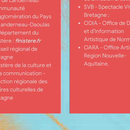
le de Landerneau
SVB - Spectacle Vi
mmunauté
Bretagne ;
gglomération du Pays
ODIA - Office de D
Landerneau-Daoulas
et d’Information
Département du
Artistique de Norm
stère :
finistere.fr
OARA - Office Arti
eil régional de
Région Nouvelle-
tagne
Aquitaine.
stère de la culture et
la communication -
ction régionale des
ires culturelles de
tagne