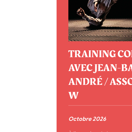
TRAINING CO
AVEC JEAN-B
ANDRÉ / ASS
W
Octobre 2026