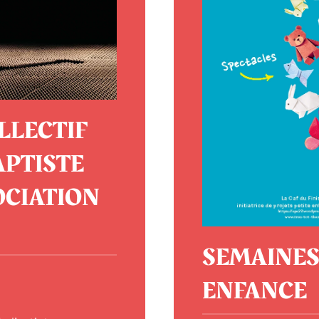
LLECTIF
APTISTE
OCIATION
SEMAINES 
ENFANCE