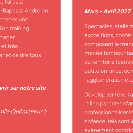
 l’artiste
n-Baptiste André en
Mars - Avril 2027
oposons une
Spectacles, atelier
’un training
expositions, confé
artager
composent le menu
et très
menée tambour batt
r et de rire tous
du territoire (centre
petite enfance, c
l’agglomération etc.
rir sur notre site
Développer l'éveil a
le lien parent-enfa
 Emile Quéméneur à
professionnaliser le
enfance, tels sont l
événement coordon