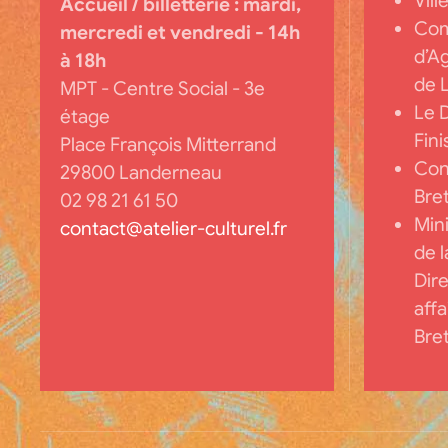
Vil
Accueil / billetterie :
mardi,
Co
mercredi et vendredi - 14h
d’A
à 18h
de 
MPT - Centre Social - 3e
Le 
étage
Fini
Place François Mitterrand
Cons
29800 Landerneau
Bre
02 98 21 61 50
Mini
contact@atelier-culturel.fr
de 
Dire
affa
Bre